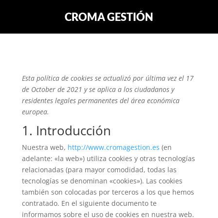
CROMA GESTIÓN
Esta política de cookies se actualizó por última vez el 17
de October de 2021 y se aplica a los ciudadanos y
residentes legales permanentes del área económica
europea.
1. Introducción
Nuestra web,
http://www.cromagestion.es
(en
adelante: «la web») utiliza cookies y otras tecnologías
relacionadas (para mayor comodidad, todas las
tecnologías se denominan «cookies»). Las cookies
también son colocadas por terceros a los que hemos
contratado. En el siguiente documento te
informamos sobre el uso de cookies en nuestra web.